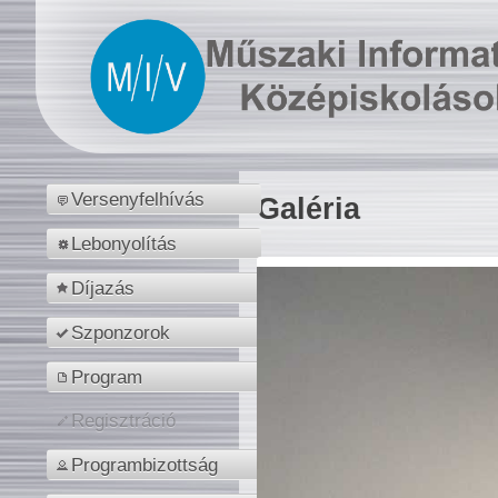
Versenyfelhívás
Galéria
Lebonyolítás
Díjazás
Szponzorok
Program
Regisztráció
Programbizottság