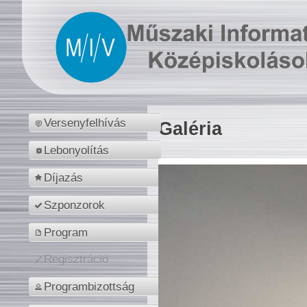
Versenyfelhívás
Galéria
Lebonyolítás
Díjazás
Szponzorok
Program
Regisztráció
Programbizottság