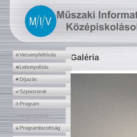
Versenyfelhívás
Galéria
Lebonyolítás
Díjazás
Szponzorok
Program
Regisztráció
Programbizottság