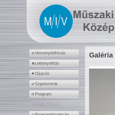
Versenyfelhívás
Galéria
Lebonyolítás
Díjazás
Szponzorok
Program
Regisztráció
Programbizottság