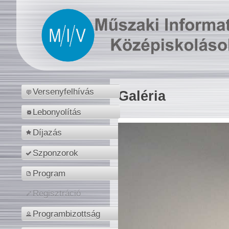
Versenyfelhívás
Galéria
Lebonyolítás
Díjazás
Szponzorok
Program
Regisztráció
Programbizottság