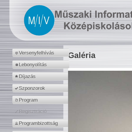
Versenyfelhívás
Galéria
Lebonyolítás
Díjazás
Szponzorok
Program
Regisztráció
Programbizottság