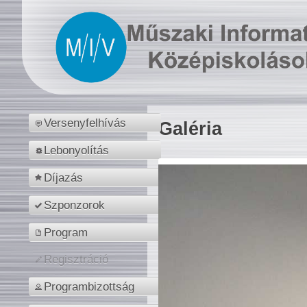
Versenyfelhívás
Galéria
Lebonyolítás
Díjazás
Szponzorok
Program
Regisztráció
Programbizottság