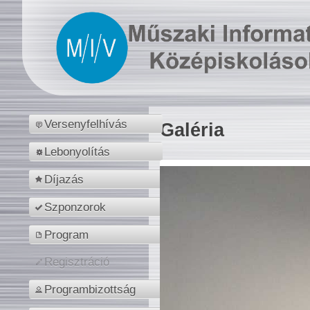
Versenyfelhívás
Galéria
Lebonyolítás
Díjazás
Szponzorok
Program
Regisztráció
Programbizottság