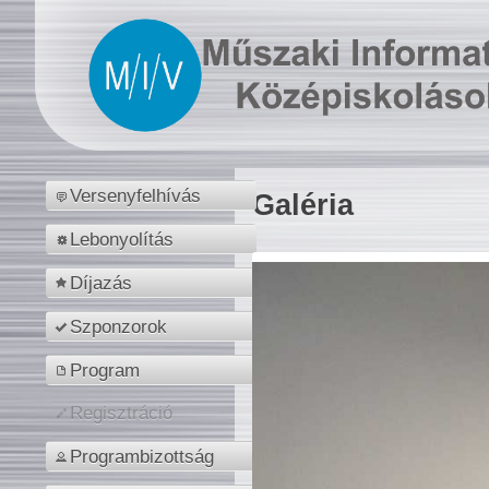
Versenyfelhívás
Galéria
Lebonyolítás
Díjazás
Szponzorok
Program
Regisztráció
Programbizottság