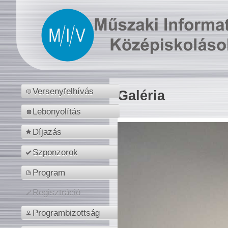
Versenyfelhívás
Galéria
Lebonyolítás
Díjazás
Szponzorok
Program
Regisztráció
Programbizottság