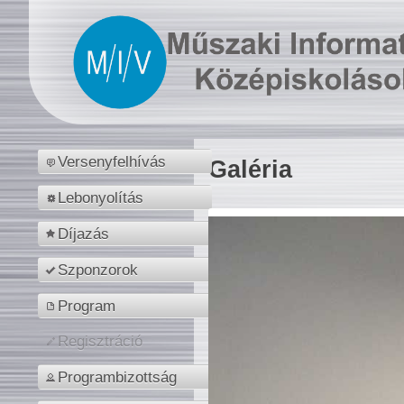
Versenyfelhívás
Galéria
Lebonyolítás
Díjazás
Szponzorok
Program
Regisztráció
Programbizottság