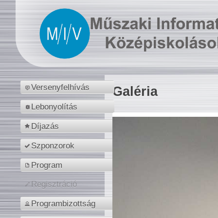
Versenyfelhívás
Galéria
Lebonyolítás
Díjazás
Szponzorok
Program
Regisztráció
Programbizottság