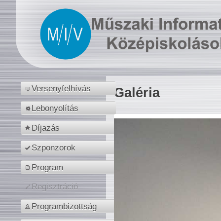
Versenyfelhívás
Galéria
Lebonyolítás
Díjazás
Szponzorok
Program
Regisztráció
Programbizottság