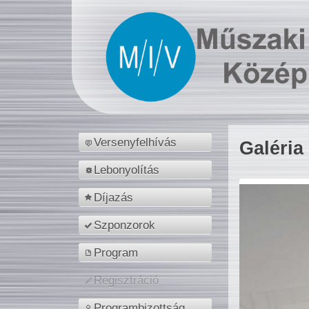
Versenyfelhívás
Galéria
Lebonyolítás
Díjazás
Szponzorok
Program
Regisztráció
Programbizottság