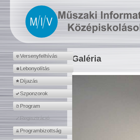
Versenyfelhívás
Galéria
Lebonyolítás
Díjazás
Szponzorok
Program
Regisztráció
Programbizottság