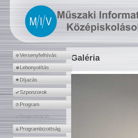
Versenyfelhívás
Galéria
Lebonyolítás
Díjazás
Szponzorok
Program
Regisztráció
Programbizottság