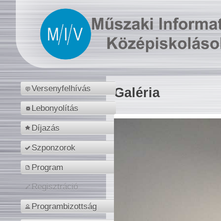
Versenyfelhívás
Galéria
Lebonyolítás
Díjazás
Szponzorok
Program
Regisztráció
Programbizottság