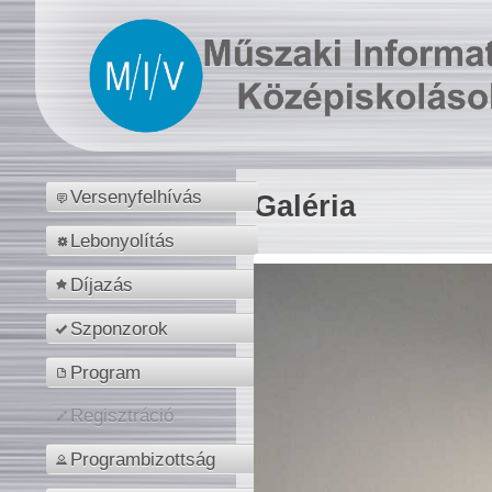
Versenyfelhívás
Galéria
Lebonyolítás
Díjazás
Szponzorok
Program
Regisztráció
Programbizottság