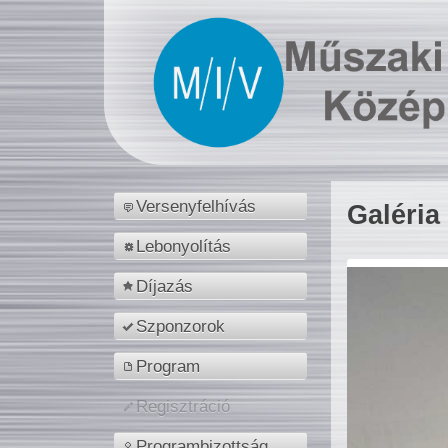
Versenyfelhívás
Galéria
Lebonyolítás
Díjazás
Szponzorok
Program
Regisztráció
Programbizottság