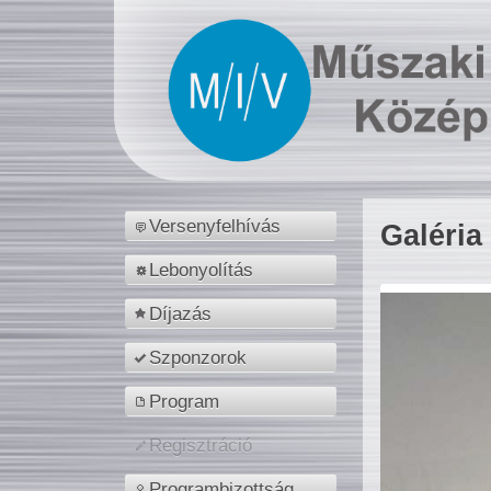
Versenyfelhívás
Galéria
Lebonyolítás
Díjazás
Szponzorok
Program
Regisztráció
Programbizottság