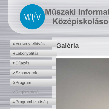
Versenyfelhívás
Galéria
Lebonyolítás
Díjazás
Szponzorok
Program
Regisztráció
Programbizottság