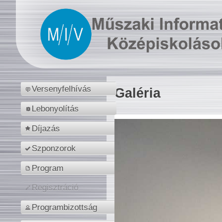
Versenyfelhívás
Galéria
Lebonyolítás
Díjazás
Szponzorok
Program
Regisztráció
Programbizottság