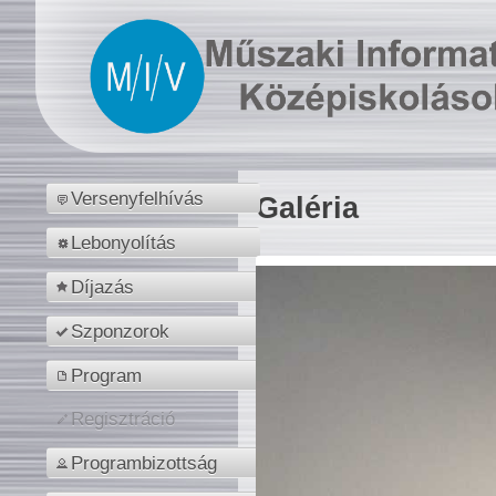
Versenyfelhívás
Galéria
Lebonyolítás
Díjazás
Szponzorok
Program
Regisztráció
Programbizottság