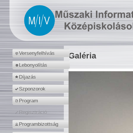
Versenyfelhívás
Galéria
Lebonyolítás
Díjazás
Szponzorok
Program
Regisztráció
Programbizottság