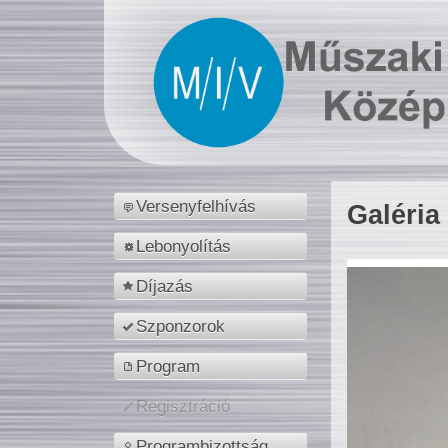
Versenyfelhívás
Galéria
Lebonyolítás
Díjazás
Szponzorok
Program
Regisztráció
Programbizottság