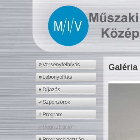
Versenyfelhívás
Galéria
Lebonyolítás
Díjazás
Szponzorok
Program
Regisztráció
Programbizottság