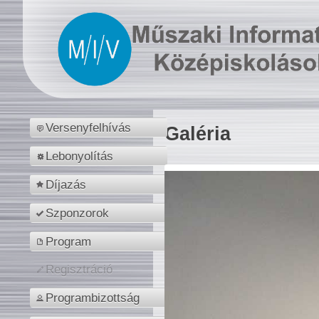
Versenyfelhívás
Galéria
Lebonyolítás
Díjazás
Szponzorok
Program
Regisztráció
Programbizottság