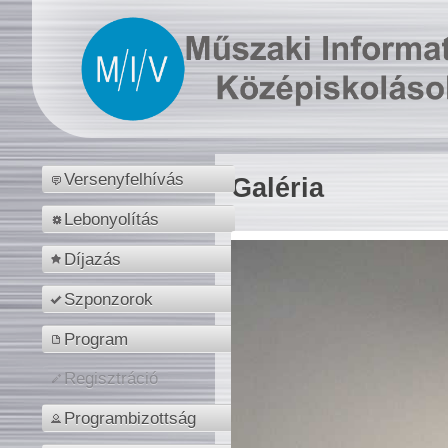
Versenyfelhívás
Galéria
Lebonyolítás
Díjazás
Szponzorok
Program
Regisztráció
Programbizottság