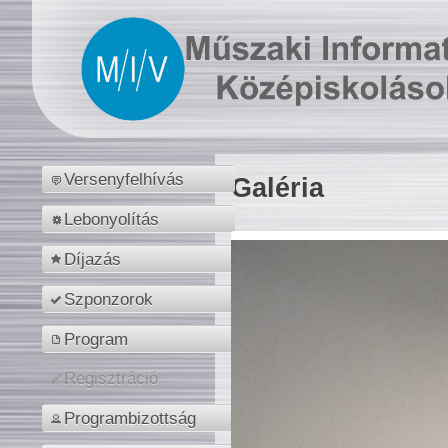
Versenyfelhívás
Galéria
Lebonyolítás
Díjazás
Szponzorok
Program
Regisztráció
Programbizottság