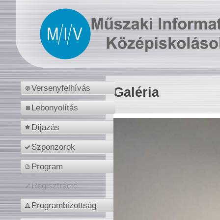
Versenyfelhívás
Galéria
Lebonyolítás
Díjazás
Szponzorok
Program
Regisztráció
Programbizottság