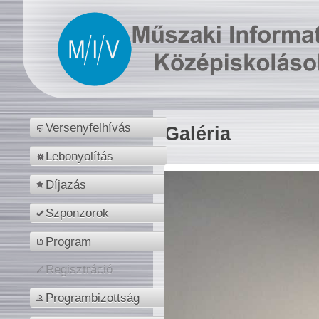
Versenyfelhívás
Galéria
Lebonyolítás
Díjazás
Szponzorok
Program
Regisztráció
Programbizottság