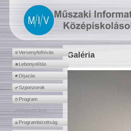
Versenyfelhívás
Galéria
Lebonyolítás
Díjazás
Szponzorok
Program
Regisztráció
Programbizottság