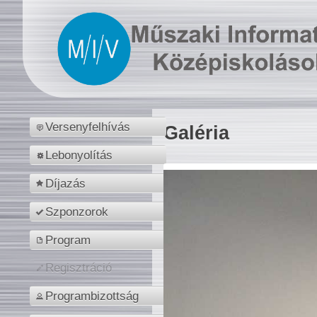
Versenyfelhívás
Galéria
Lebonyolítás
Díjazás
Szponzorok
Program
Regisztráció
Programbizottság