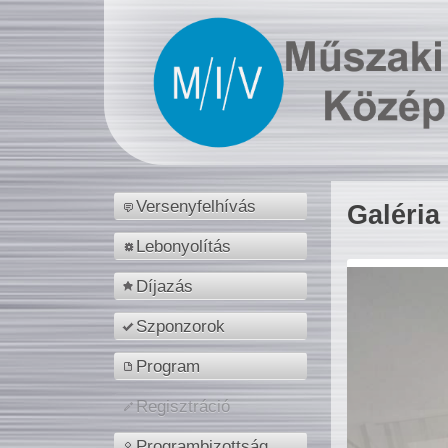
Versenyfelhívás
Galéria
Lebonyolítás
Díjazás
Szponzorok
Program
Regisztráció
Programbizottság