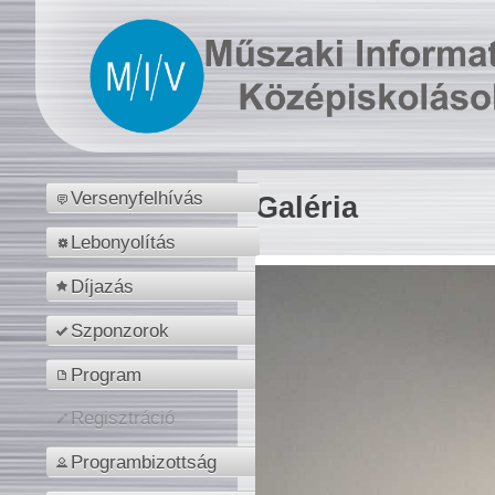
Versenyfelhívás
Galéria
Lebonyolítás
Díjazás
Szponzorok
Program
Regisztráció
Programbizottság