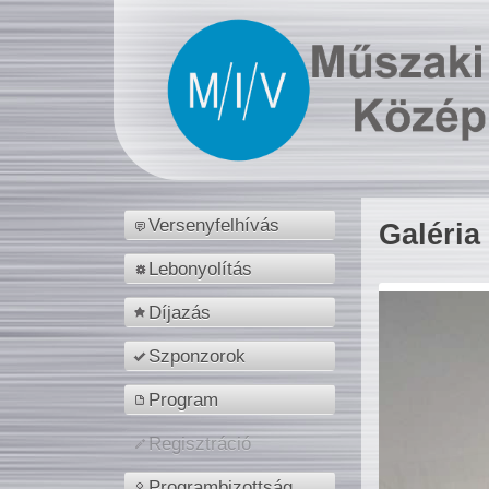
Versenyfelhívás
Galéria
Lebonyolítás
Díjazás
Szponzorok
Program
Regisztráció
Programbizottság