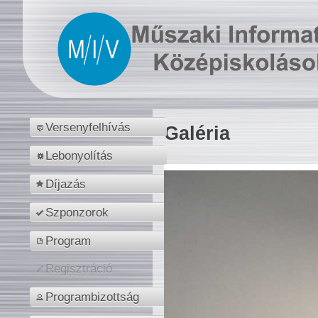
Versenyfelhívás
Galéria
Lebonyolítás
Díjazás
Szponzorok
Program
Regisztráció
Programbizottság