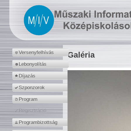
Versenyfelhívás
Galéria
Lebonyolítás
Díjazás
Szponzorok
Program
Regisztráció
Programbizottság