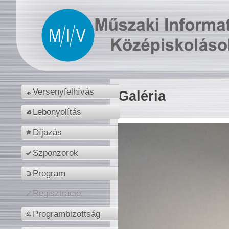
Versenyfelhívás
Galéria
Lebonyolítás
Díjazás
Szponzorok
Program
Regisztráció
Programbizottság