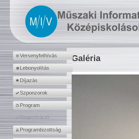
Versenyfelhívás
Galéria
Lebonyolítás
Díjazás
Szponzorok
Program
Regisztráció
Programbizottság