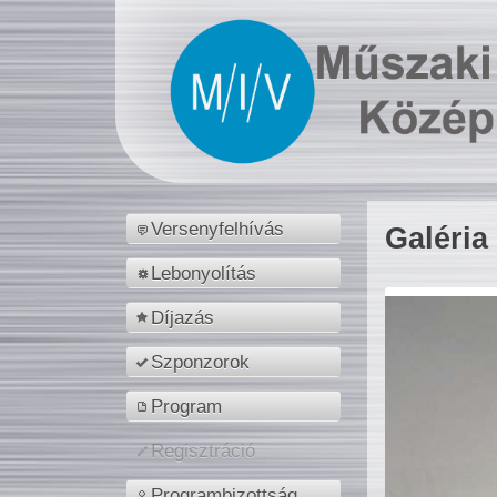
Versenyfelhívás
Galéria
Lebonyolítás
Díjazás
Szponzorok
Program
Regisztráció
Programbizottság