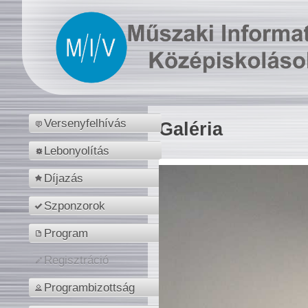
Versenyfelhívás
Galéria
Lebonyolítás
Díjazás
Szponzorok
Program
Regisztráció
Programbizottság