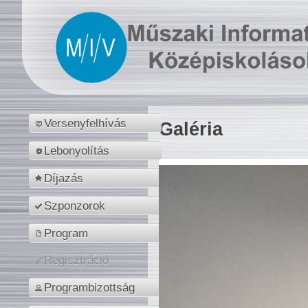
Versenyfelhívás
Galéria
Lebonyolítás
Díjazás
Szponzorok
Program
Regisztráció
Programbizottság