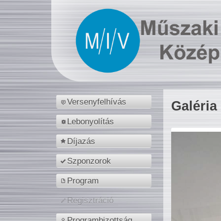
Versenyfelhívás
Galéria
Lebonyolítás
Díjazás
Szponzorok
Program
Regisztráció
Programbizottság