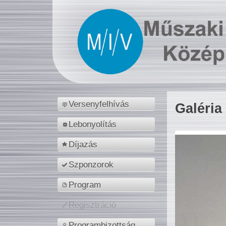
Versenyfelhívás
Galéria
Lebonyolítás
Díjazás
Szponzorok
Program
Regisztráció
Programbizottság