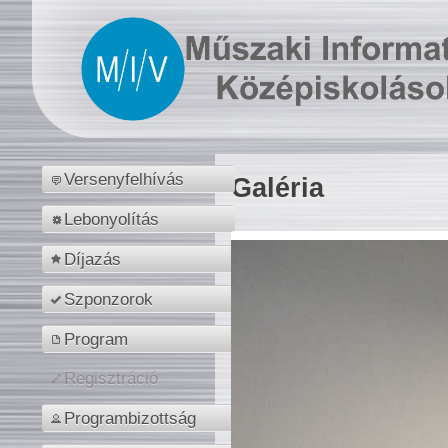
Versenyfelhívás
Galéria
Lebonyolítás
Díjazás
Szponzorok
Program
Regisztráció
Programbizottság