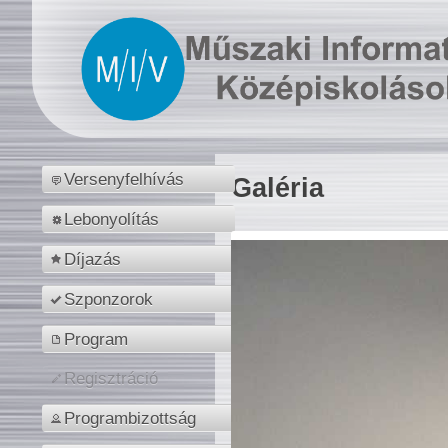
Versenyfelhívás
Galéria
Lebonyolítás
Díjazás
Szponzorok
Program
Regisztráció
Programbizottság