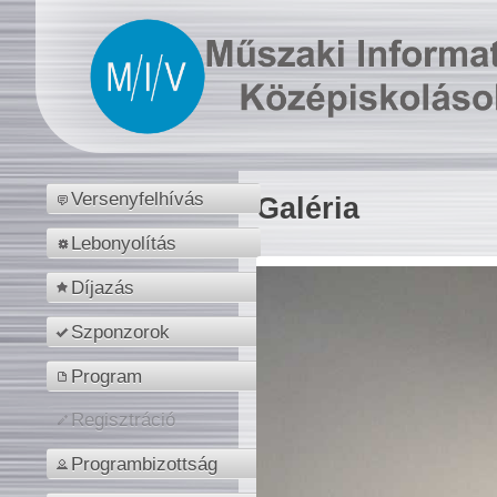
Versenyfelhívás
Galéria
Lebonyolítás
Díjazás
Szponzorok
Program
Regisztráció
Programbizottság