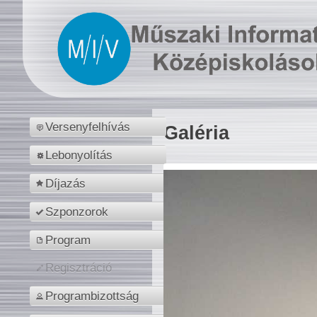
Versenyfelhívás
Galéria
Lebonyolítás
Díjazás
Szponzorok
Program
Regisztráció
Programbizottság