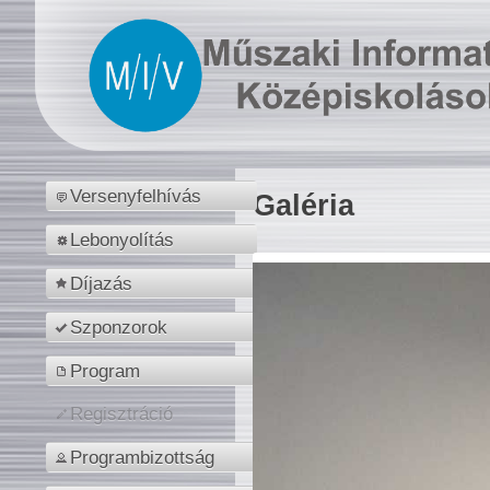
Versenyfelhívás
Galéria
Lebonyolítás
Díjazás
Szponzorok
Program
Regisztráció
Programbizottság